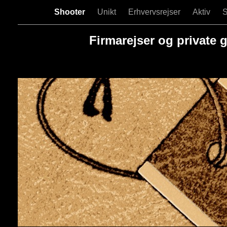
Shooter
Unikt
Erhvervsrejser
Aktiv
S
Firmarejser og private 