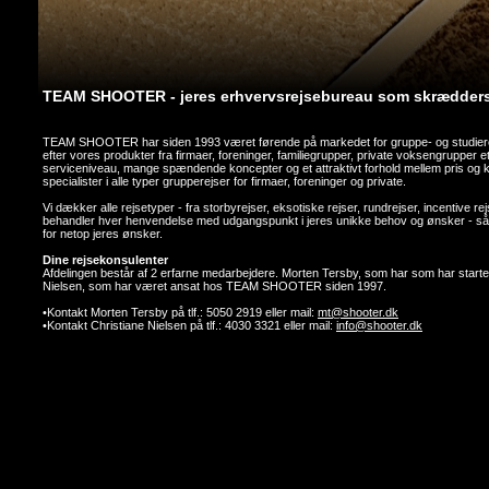
TEAM SHOOTER - jeres erhvervsrejsebureau som skræddersy
TEAM SHOOTER har siden 1993 været førende på markedet for gruppe- og studierejs
efter vores produkter fra firmaer, foreninger, familiegrupper, private voksengrupper etc
serviceniveau, mange spændende koncepter og et attraktivt forhold mellem pris og kva
specialister i alle typer grupperejser for firmaer, foreninger og private.
Vi dækker alle rejsetyper - fra storbyrejser, eksotiske rejser, rundrejser, incentive re
behandler hver henvendelse med udgangspunkt i jeres unikke behov og ønsker - så
for netop jeres ønsker.
Dine rejsekonsulenter
Afdelingen består af 2 erfarne medarbejdere. Morten Tersby, som har som har sta
Nielsen, som har været ansat hos TEAM SHOOTER siden 1997.
•Kontakt Morten Tersby på tlf.: 5050 2919 eller mail:
mt@shooter.dk
•Kontakt Christiane Nielsen på tlf.: 4030 3321 eller mail:
info@shooter.dk